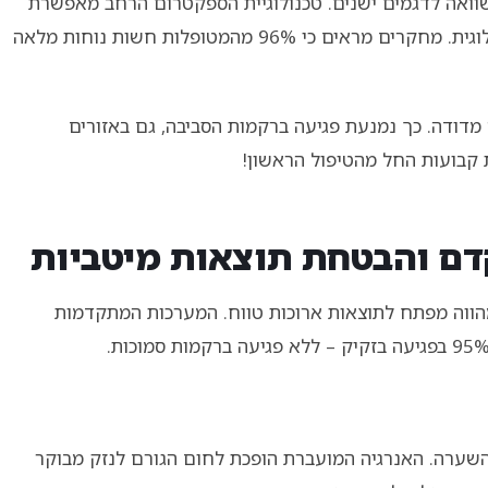
ואה לדגמים ישנים. טכנולוגיית הספקטרום הרחב מאפשרת
התאמה אוטומטית לעור כהה או רגיש – פריצת דרך טכנולוגית. מחקרים מראים כי 96% מהמטופלות חשות נוחות מלאה
ודה. כך נמנעת פגיעה ברקמות הסביבה, גם באזורים
 קבועות החל מהטיפול הראשון!
קדם והבטחת תוצאות מיטביות
וה מפתח לתוצאות ארוכות טווח. המערכות המתקדמות
השערה. האנרגיה המועברת הופכת לחום הגורם לנזק מבוקר