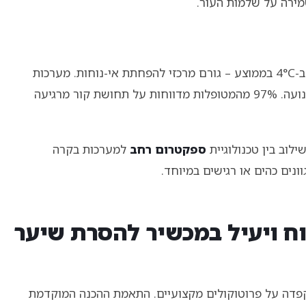
מירה על שלמות העור.
טכנולוגיית הקירור הפעילה מורידה את טמפרטורת העור ב-4°C בממוצע – גורם מרכזי להפחתת אי-נוחות. מערכות
החיישנים החכמות מתאימות את עוצמת הקרן תוך כדי תנועה. 97% מהמטופלות מדווחות על תחושת קור מרגיעה
לוב בין טכנולוגיית
ספקטרום רחב
למערכות בקרה
ונים כהים או רגישים במיוחד.
ח ויעיל במכשיר להסרת שיער
פדה על פרוטוקולים מקצועיים. התאמת ההכנה המוקדמת