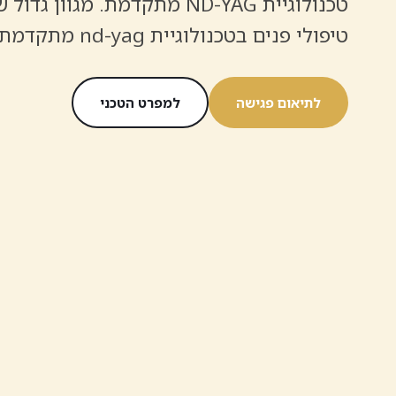
טכנולוגיית ND-YAG מתקדמת. מגוון גדול
טיפולי פנים בטכנולוגיית nd-yag מתקדמת.
לתיאום פגישה
למפרט הטכני