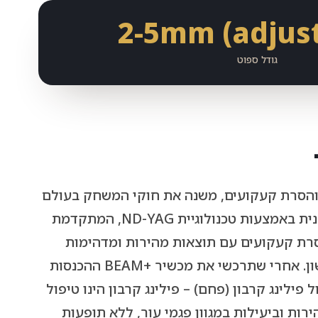
2-5mm (adjus
גודל ספוט
B לטיפולי פנים והסרת קעקועים, משנה את חוקי המשחק בעולם
האסתטיקה ומביא את הבשורה החדשנית באמצעות טכנולוגיית ND-YAG, המתקדמת
והסרת קעקועים עם תוצאות מהירות ומדהימות
שנראות לעין כבר אחרי הטיפול הראשון. אחרי שתרכשי את מכשיר +BEAM ההכנסות
פילינג קרבון (פחם) – פילינג קרבון הינו טיפול
ות וביעילות במגוון פגמי עור, ללא תופעות