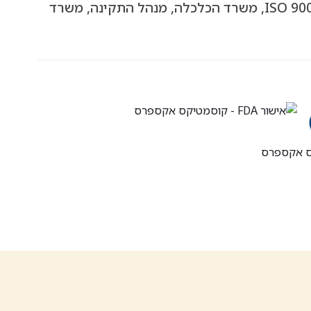
המחמירים: מכון התקנים הישראלי, ISO 9001, משרד הכלכלה, מנהל התקינה, משרד