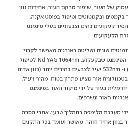
עמוק של העור, שיפור מרקם העור, אחידות גוון
ר בקמטים ובקמטוטים וטיפול בפוסט אקנה.
סיר קעקועים כהים וצבעוניים בעלי פיגמנט
רת הקעקועים.
יגמנטים שונים ושליטה באנרגיה מאפשר לקרני
אור בעוצמה גבוהה לפרק את חלקיקי הפיגמנט שבקעקוע. Nd YAG 1064nm לטיפול
בצבעים כהים (כגון: שחור, כחול וירוק) ו- 532nm יעיל לצבעים בהירים יותר (כגון אדום
בטכנולוגית אור מציע פתרון בטוח, מהיר ויעיל.
דרמלית בעור על ידי מיקוד האור בפיגמנט
נרגית האור ונשרפים.
ידי מערכת הלימפה בתהליך טבעי. אחרי הסרה
בגוון אחיד וזוהר. מאושר ועומד בכל התקנים