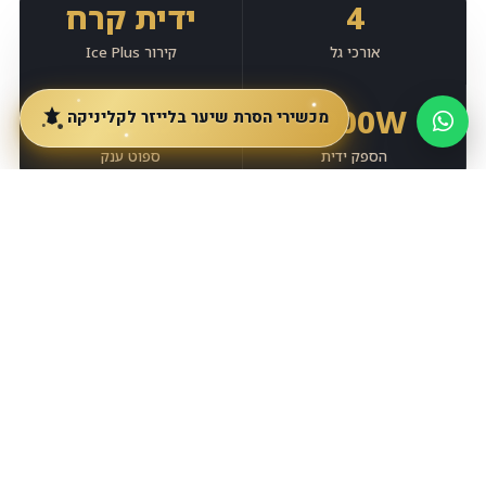
4
ידית קרח
אורכי גל
קירור Ice Plus
2900W
15×35 מ״מ
מכשירי הסרת שיער בלייזר לקליניקה
הספק ידית
ספוט ענק
אישורים ותקנים