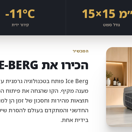
1 מ״מ
-11°C
גודל ספוט
קירור ידית
המכשיר
הכירו את ICE-BERG
Ice Berg פותח בטכנולוגיה גר
מענה מקיף. הקו שהנחה את פיתוח המכ
בידית אחת.