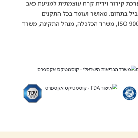
רכת קירור וידית קרח עוצמתית למניעת כאב
Ic- למכשיר המוביל בתחום. מאושר ועומד בכל התקנים
המחמירים: מכון התקנים הישראלי, ISO 9001, משרד הכלכלה, מנהל התקינה, משרד