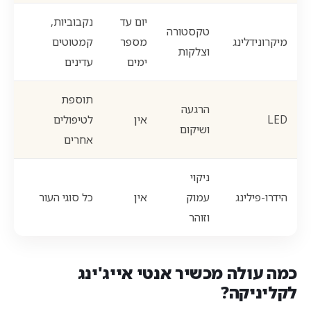
יום עד
נקבוביות,
טקסטורה
מיקרונידלינג
מספר
קמטוטים
וצלקות
ימים
עדינים
תוספת
הרגעה
LED
אין
לטיפולים
ושיקום
אחרים
ניקוי
הידרו-פילינג
עמוק
אין
כל סוגי העור
וזוהר
כמה עולה מכשיר אנטי אייג'ינג
לקליניקה?