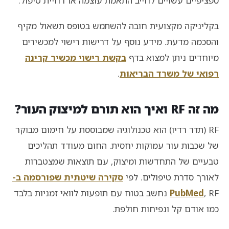
ספציפיים עשויים לחייב התאמת עוצמה או דחיית טיפול.
בקליניקה מקצועית חובה להשתמש בטופס תשאול מקיף
והסכמה מדעת. מידע נוסף על דרישות רישוי למכשירים
מיוחדים ניתן למצוא בדף
בקשת רישוי מכשיר קרינה
רפואי של משרד הבריאות
.
מה זה RF ואיך הוא תורם למיצוק העור?
RF (תדר רדיו) הוא טכנולוגיה שמבוססת על חימום מבוקר
של שכבות עור עמוקות יחסית. החום מעודד תהליכים
טבעיים של התחדשות ומיצוק, עם תוצאות שמצטברות
לאורך סדרת טיפולים. לפי
סקירה שיטתית שפורסמה ב-
PubMed
, RF נחשב בטוח עם תופעות לוואי זמניות בלבד
כמו אודם קל ונפיחות חולפת.