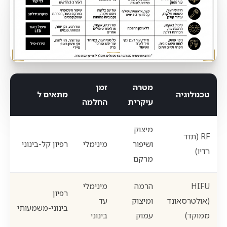
מטרה
זמן
טכנולוגיה
מתאים ל
עיקרית
החלמה
מיצוק
RF (תדר
ושיפור
מינימלי
רפיון קל-בינוני
רדיו)
מרקם
HIFU
הרמה
מינימלי
רפיון
(אולטרסאונד
ומיצוק
עד
בינוני-משמעותי
ממוקד)
עמוק
בינוני