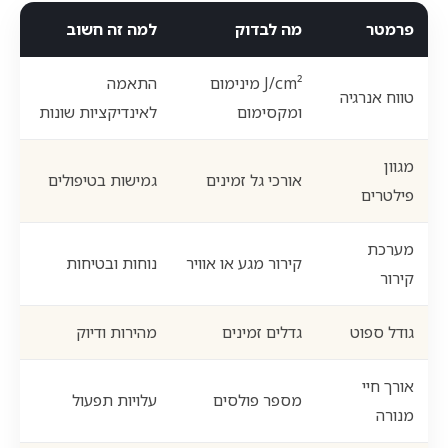
פרמטר
מה לבדוק
למה זה חשוב
J/cm² מינימום
התאמה
טווח אנרגיה
ומקסימום
לאינדיקציות שונות
מגוון
אורכי גל זמינים
גמישות בטיפולים
פילטרים
מערכת
קירור מגע או אוויר
נוחות ובטיחות
קירור
גודל ספוט
גדלים זמינים
מהירות ודיוק
אורך חיי
מספר פולסים
עלויות תפעול
מנורה