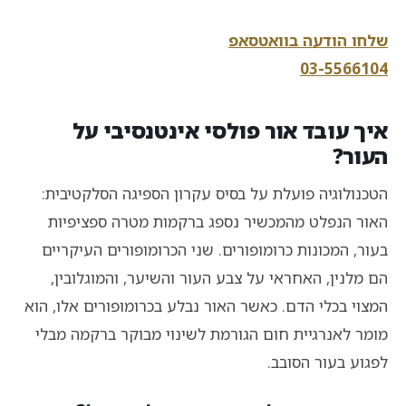
שלחו הודעה בוואטסאפ
03-5566104
איך עובד אור פולסי אינטנסיבי על
העור?
הטכנולוגיה פועלת על בסיס עקרון הספיגה הסלקטיבית:
האור הנפלט מהמכשיר נספג ברקמות מטרה ספציפיות
בעור, המכונות כרומופורים. שני הכרומופורים העיקריים
הם מלנין, האחראי על צבע העור והשיער, והמוגלובין,
המצוי בכלי הדם. כאשר האור נבלע בכרומופורים אלו, הוא
מומר לאנרגיית חום הגורמת לשינוי מבוקר ברקמה מבלי
לפגוע בעור הסובב.