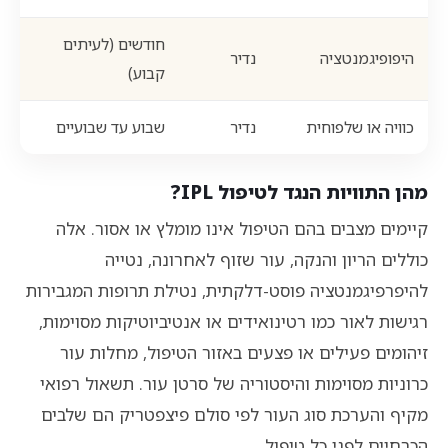
חודשים (לעיתים
היפופיגמנטציה
נדיר
קבוע)
כוויה או שלפוחית
נדיר
שבוע עד שבועיים
מהן התוויות הנגד לטיפול IPL?
קיימים מצבים בהם הטיפול אינו מומלץ או אסור. אלה
כוללים הריון והנקה, עור שזוף לאחרונה, נטייה
להיפרפיגמנטציה פוסט-דלקתית, נטילת תרופות המגבירות
רגישות לאור כמו רטינואידים או אנטיביוטיקות מסוימות,
זיהומים פעילים או פצעים באזור הטיפול, מחלות עור
כרוניות מסוימות והיסטוריה של סרטן עור. תשאול רפואי
מקיף והערכת סוג העור לפי סולם פיצפטריק הם שלבים
הכרחיים לפני כל טיפול.