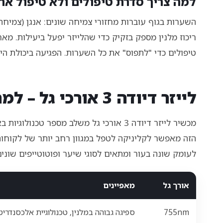
למה צריך סדרת טיפולים ולא טיפול אח
השערות בגוף עוברות מחזורי צמיחה שונים: אנגן (צמיחה 
ריכוז מלנין מספק בזקיק כדי שהלייזר יפעל ביעילות. 
טיפולים כדי "לתפוס" את כל השערות. הפגיעה ביכולת ה
לייזר דיודה 3 אורכי גל – למה זה שילוב מנצח לקליניקה?
הזה מאפשר לקליניקה לטפל במגוון רחב יותר של לקוחות
לעומק שונה בעור ומתאים לסוגי שיער ופוטוטייפים שונים
אורך גל
מאפיינים
755nm
ספיגה גבוהה במלנין, טכנולוגיית אלכסנדריט