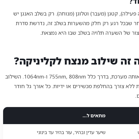
ד?
פעילה), קטגן (מעבר) וטלוגן (מנוחה). רק בשלב האנגן יש
מאחר שבכל רגע רק חלק מהשערות בשלב זה, נדרשת סדרת
יצור של השערה תלויה בשלב שבו היא נמצאת.
מכשיר לייזר דיודה 3 אורכי גל משלב מספר טכנולוגיות באותה מערכת, בדרך כלל 755nm, 808nm ו-1064nm. השילוב
 ללא צורך בהחלפת מכשירים או ידיות. כל אורך גל חודר
.
מתאים ל…
שיער עדין ובהיר, עור בהיר עד בינוני