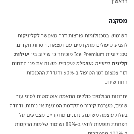
הראשון!
מסקנה
השימוש בטכנולוגיות פורצות דרך מאפשר לקליניקות
להציע טיפולים מתקדמים עם תוצאות חסרות תקדים.
טכנולוגיית Ice Premium מוכיחה כי שילוב בין
יעילות
קלינית
ל
חוויית מטופלת מיטבית
משנה את פני התחום –
תוך צמצום זמן הטיפול ב-50% והגדלת ההכנסות
החודשיות.
יתרונות הבולטים כוללים התאמה אוטומטית לסוגי עור
שונים, מערכת קירור מתקדמת המונעת אי נוחות, ודיודה
בעלת עוצמה משתנה. נתונים מחקריים מצביעים על
הפחתת תופעות לוואי ב-89% ושימור שלמות הרקמות
ב-100% מהמקרים.