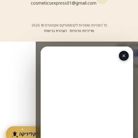
cosmeticsexpress01@gmail.com
כל הזכויות שמורות לקוסמטיקס אקספרס © 2026
מדיניות פרטיות
·
הצהרת נגישות
דילוג לתוכן
תח סרגל נגישות
כלי נגישות
הגדל טקסט
הקטן טקסט
גווני אפור
ניגודיות גבוהה
ניגודיות הפוכה
רקע בהיר
הדגשת קישורים
פונט קריא
מכשירי מיצוק והצערת עור לקליניקה